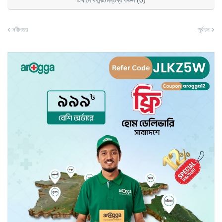
এখানে কমেন্ট/মন্তব্য করুন (0)
নবীনতর
পূর্বতন