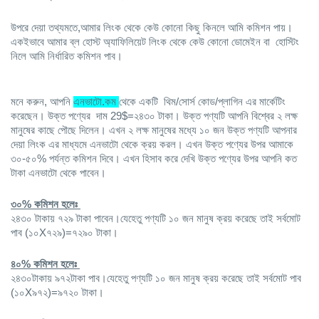
উপরে দেয়া তথ্যমতে,আমার লিংক থেকে কেউ কোনো কিছু কিনলে আমি কমিশন পায়।
একইভাবে আমার ব্ল হোস্ট অ্যাফিলিয়েট লিংক থেকে কেউ কোনো ডোমেইন বা  হোস্টিং 
নিলে আমি নির্ধারিত কমিশন পাব।
মনে করুন, আপনি 
এনভাটো.কম 
থেকে একটি  থিম/সোর্স কোড/প্লাগিন এর মার্কেটিং 
করেছেন। উক্ত পণ্যের  দাম 29$=২৪৩০ টাকা। উক্ত পণ্যটি আপনি বিশ্বের ২ লক্ষ 
মানুষের কাছে পৌছে দিলেন। এখন ২ লক্ষ মানুষের মধ্যে ১০ জন উক্ত পণ্যটি আপনার 
দেয়া লিংক এর মাধ্যমে এনভাটো থেকে ক্রয় করল। এখন উক্ত পণ্যের উপর আমাকে 
৩০-৫০% পর্যন্ত কমিশন দিবে। এখন হিসাব করে দেখি উক্ত পণ্যের উপর আপনি কত 
টাকা এনভাটো থেকে পাবেন। 
৩০% কমিশন হলেঃ 
২৪৩০ টাকায় ৭২৯ টাকা পাবেন।যেহেতু পণ্যটি ১০ জন মানুষ ক্রয় করেছে তাই সর্বমোট 
পাব (১০X৭২৯)=৭২৯০ টাকা।
৪০% কমিশন হলেঃ 
২৪৩০টাকায় ৯৭২টাকা পাব।যেহেতু পণ্যটি ১০ জন মানুষ ক্রয় করেছে তাই সর্বমোট পাব 
(১০X৯৭২)=৯৭২০ টাকা।