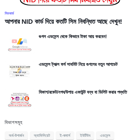
সিমকার্ড
আপনার NID কার্ড দিয়ে কতটি সিম নিবন্ধিত আছে দেখুন!
গুগল এডসেন্স থেকে কিভাবে টাকা আয় করবেন!
এডসেন্স ট্যাক্স ফর্ম সাবমিট নিয়ে গুগলের নতুন আপডেট
বিকাশ/রকেট/নগদ/উপায় একাউন্ট বন্ধ বা ডিলিট করার পদ্ধতি
বিভাগসমূহ
অর্থ-উপার্জন
অ্যাফিলিয়েট
ই-কমার্স
ইউটিউব
এডসেন্স