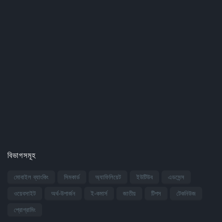
বিভাগসমূহ
মোবাইল ব্যাংকিং
সিমকার্ড
অ্যাফিলিয়েট
ইউটিউব
এডসেন্স
ওয়েবসাইট
অর্থ-উপার্জন
ই-কমার্স
জাতীয়
টিপস
টেকনিউজ
প্রোগ্রামিং