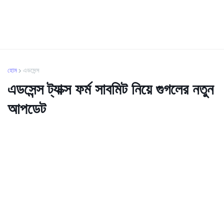
হোম
এডসেন্স
এডসেন্স ট্যাক্স ফর্ম সাবমিট নিয়ে গুগলের নতুন
আপডেট