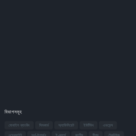
বিভাগসমূহ
মোবাইল ব্যাংকিং
সিমকার্ড
অ্যাফিলিয়েট
ইউটিউব
এডসেন্স
ওয়েবসাইট
অর্থ-উপার্জন
ই-কমার্স
জাতীয়
টিপস
টেকনিউজ