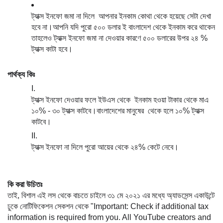
ট্যাক্স ইনফো জমা না দিলে  আপনার ইনকাম কোথা থেকে হয়েছে সেটা দেখা 
হবে না।আপনি যদি পুরো ৫০০ ডলার ই বাংলাদেশ থেকে ইনকাম করে থাকেন 
তাহলেও ট্যাক্স ইনফো জমা না দেওয়ার কারণে ৫০০ ডলারের উপর ২৪ % 
ট্যাক্স কাটা হবে।
পার্থক্য কিঃ 
ট্যাক্স ইনফো দেওয়ার ফলে ইউএস থেকে  ইনকাম হওয়া টাকার থেকে মাএ 
১০% - ৩০ ট্যাক্স কাটবে।বাংলাদেশের মানুষের  থেকে হলে ১০% ট্যাক্স 
কাটবে। 
ট্যাক্স ইনফো না দিলে পুরো আয়ের থেকে ২৪% কেটে নেবে। 
কি করা উচিতঃ 
তাই, বিশাল এই লস থেকে বাচতে চাইলে ৩১ মে ২০২১ এর মধ্যে অ্যাডসেন্স একাউন্টে 
ঢুকে নোটিফিকেশন সেকশন থেকে "Important: Check if additional tax 
information is required from you. All YouTube creators and 